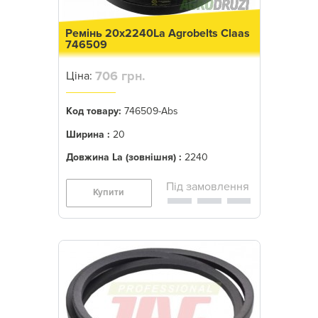
Ремінь 20x2240La Agrobelts Claas
746509
706 грн.
Ціна:
Код товару:
746509-Abs
Ширина :
20
Довжина La (зовнішня) :
2240
Купити