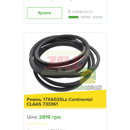
Купити
Ремінь 17X6025La Continental
CLAAS 733361
2819 грн.
Ціна: