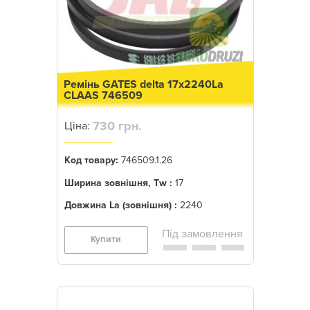
Ремінь GATES delta 17x2240La
CLAAS 746509
730 грн.
Ціна:
Код товару:
746509.1.26
Ширина зовнішня, Tw :
17
Довжина La (зовнішня) :
2240
Купити