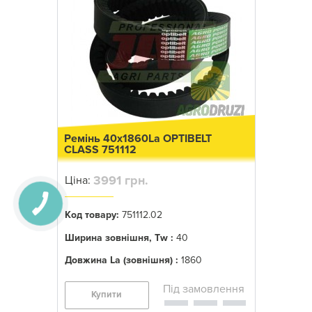
Ремінь 40x1860La OPTIBELT
CLASS 751112
3991 грн.
Ціна:
Код товару:
751112.02
Ширина зовнішня, Tw :
40
Довжина La (зовнішня) :
1860
Купити