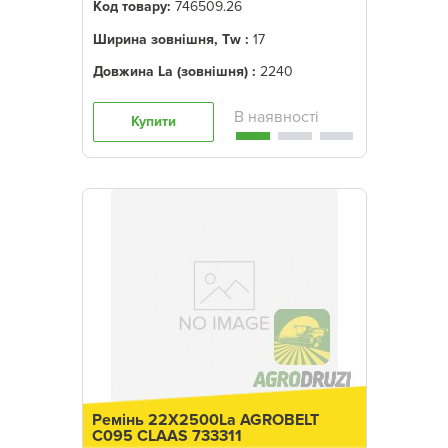
Код товару:
746509.26
Ширина зовнішня, Tw :
17
Довжина La (зовнішня) :
2240
Купити
Ремінь 22X2500La AGROBELT
C095 CLAAS 733311