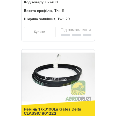
Код товару:
077400
Висота профілю, Th :
11
Ширина зовнішня, Tw :
20
Купити
Ремінь 17x3100La Gates Delta
CLASSIC 801222