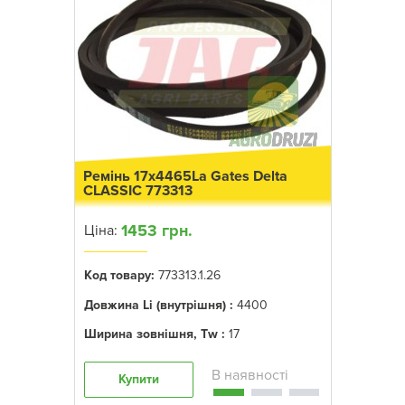
Ремінь 17x4465La Gates Delta
CLASSIC 773313
1453 грн.
Ціна:
Код товару:
773313.1.26
Довжина Li (внутрішня) :
4400
Ширина зовнішня, Tw :
17
Купити