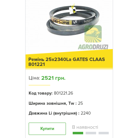
Ремінь 25x2340La GATES CLAAS
801221
2521 грн.
Ціна:
Код товару:
801221.26
Ширина зовнішня, Tw :
25
Довжина Li (внутрішня) :
2240
Купити