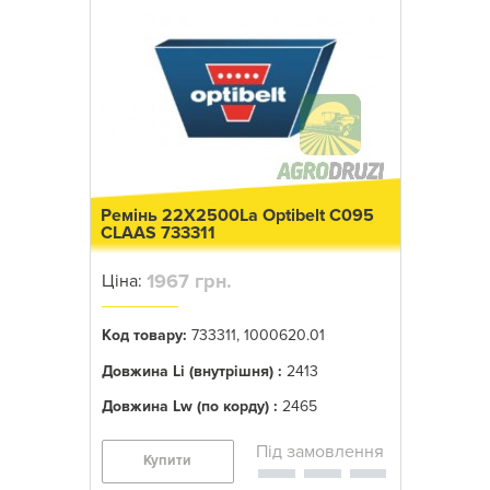
Ремінь 22X2500La Optibelt C095
CLAAS 733311
1967 грн.
Ціна:
Код товару:
733311, 1000620.01
Довжина Li (внутрішня) :
2413
Довжина Lw (по корду) :
2465
Купити