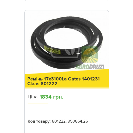
Ремінь 17x3100La Gates 1401231
Claas 801222
1834 грн.
Ціна:
Код товару:
801222, 950864.26