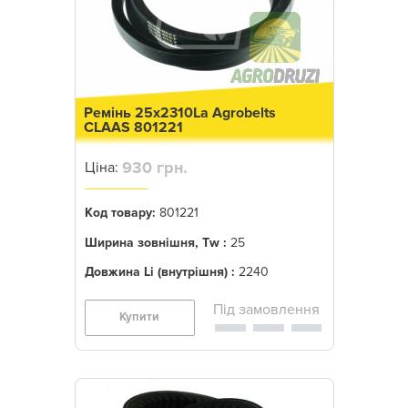
Ремінь 25x2310La Agrobelts
CLAAS 801221
930 грн.
Ціна:
Код товару:
801221
Ширина зовнішня, Tw :
25
Довжина Li (внутрішня) :
2240
Купити