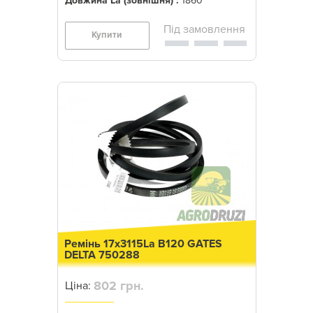
Довжина La (зовнішня) :
1860
Купити
Ремінь 17x3115La B120 GATES
DELTA 750288
802 грн.
Ціна: