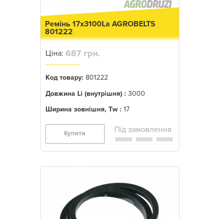
Ремінь 17x3100La AGROBELTS
801222
687 грн.
Ціна:
Код товару:
801222
Довжина Li (внутрішня) :
3000
Ширина зовнішня, Tw :
17
Купити