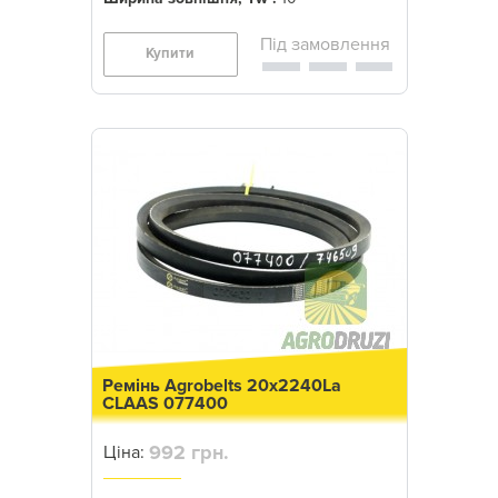
Купити
Ремінь Agrobelts 20x2240La
CLAAS 077400
992 грн.
Ціна: