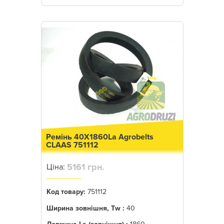
Ремінь 40X1860La Agrobelts
CLAAS 751112
5161 грн.
Ціна:
Код товару:
751112
Ширина зовнішня, Tw :
40