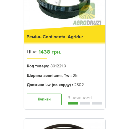
Ремінь Continental Agridur
1438 грн.
Ціна:
Код товару:
801221.0
Ширина зовнішня, Tw :
25
Довжина Lw (по корду) :
2302
Купити