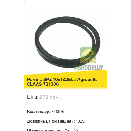
Ремінь SPZ 10x1825La Agrobelts
CLAAS 721306
272 грн.
Ціна:
Код товару:
721306
Довжина La (зовнішня) :
1825
Ширина зовнішня, Tw :
10