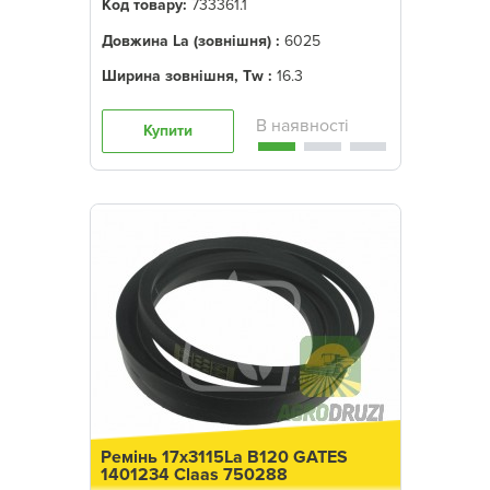
Код товару:
733361.1
Довжина La (зовнішня) :
6025
Ширина зовнішня, Tw :
16.3
Купити
Ремінь 17x3115La B120 GATES
1401234 Claas 750288