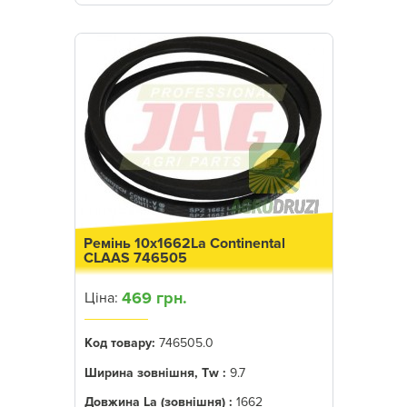
Ремінь 10x1662La Continental
CLAAS 746505
469 грн.
Ціна:
Код товару:
746505.0
Ширина зовнішня, Tw :
9.7
Довжина La (зовнішня) :
1662