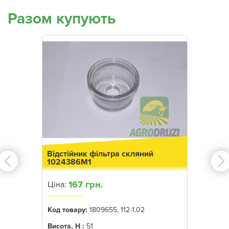
Разом купують
Відстійник фільтра скляний
1024386M1
167 грн.
Ціна:
Код товару:
1809655, 112-1.02
Висота, Н :
51