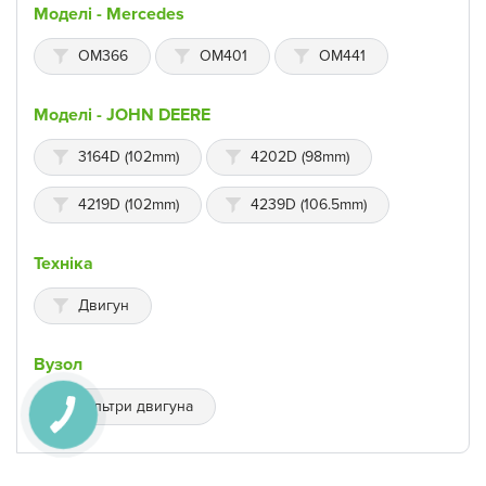
Моделі - Mercedes
OM366
OM401
OM441
Моделі - JOHN DEERE
3164D (102mm)
4202D (98mm)
4219D (102mm)
4239D (106.5mm)
Техніка
Двигун
Вузол
Фільтри двигуна