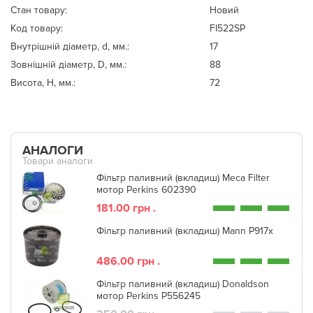
Стан товару:
Новий
Код товару:
FI522SP
Внутрішній діаметр, d, мм.:
17
Зовнішній діаметр, D, мм.:
88
Висота, Н, мм.:
72
АНАЛОГИ
Товари аналоги
Фільтр паливний (вкладиш) Meca Filter
мотор Perkins 602390
181.00 грн .
Фільтр паливний (вкладиш) Mann P917x
486.00 грн .
Фільтр паливний (вкладиш) Donaldson
мотор Perkins P556245