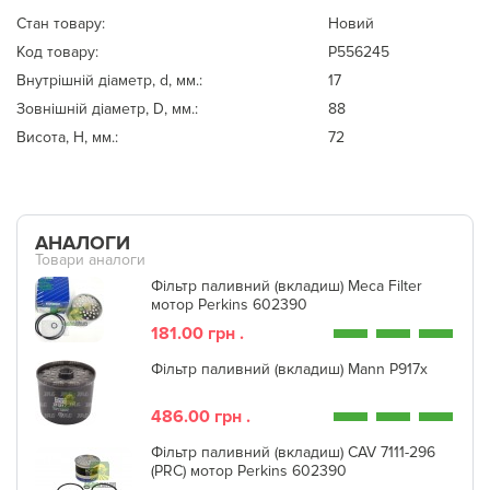
Стан товару:
Новий
Код товару:
P556245
Внутрішній діаметр, d, мм.:
17
Зовнішній діаметр, D, мм.:
88
Висота, Н, мм.:
72
АНАЛОГИ
Товари аналоги
Фільтр паливний (вкладиш) Meca Filter
мотор Perkins 602390
181.00 грн .
Фільтр паливний (вкладиш) Mann P917x
486.00 грн .
Фільтр паливний (вкладиш) CAV 7111-296
(PRC) мотор Perkins 602390