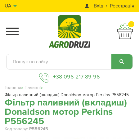
Вхід
Реєстрація
UA
0
+38 096 217 89 96
Головна
Паливні
Фільтр паливний (вкладиш) Donaldson мотор Perkins P556245
Фільтр паливний (вкладиш)
Donaldson мотор Perkins
P556245
Код товару:
P556245