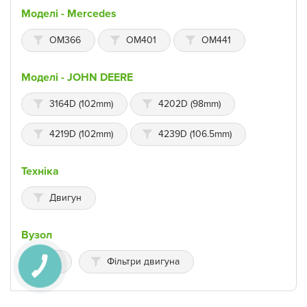
Моделі - Mercedes
OM366
OM401
OM441
Моделі - JOHN DEERE
3164D (102mm)
4202D (98mm)
4219D (102mm)
4239D (106.5mm)
Техніка
Двигун
Вузол
---
Фільтри двигуна