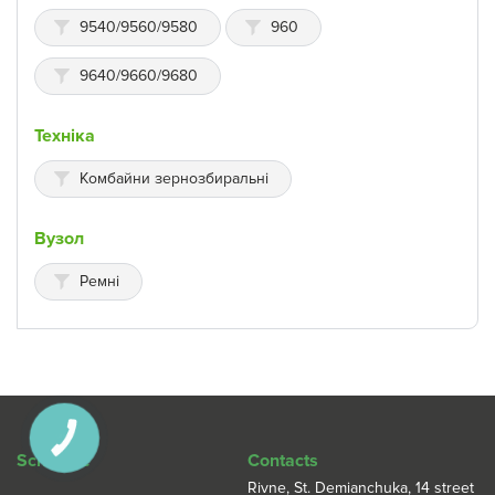
9540/9560/9580
960
9640/9660/9680
Техніка
Комбайни зернозбиральні
Вузол
Ремні
КНОПКА
ЗВ'ЯЗКУ
Schedule
Contacts
Rivne, St. Demianchuka, 14 street