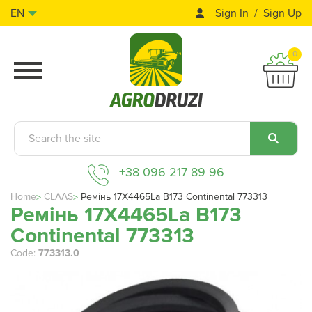
Sign In
Sign Up
EN
0
+38 096 217 89 96
Home
CLAAS
Ремінь 17X4465La B173 Continental 773313
Ремінь 17X4465La B173
Continental 773313
Code:
773313.0