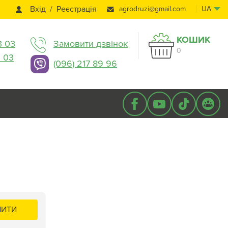
Вхід
Реєстрація
agrodruzi@gmail.com
UA
КОШИК
3 03
Замовити дзвінок
0
3 03
(096) 217 89 96
ПИТИ