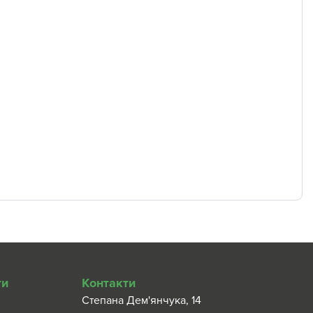
ти
Контакти
Степана Дем'янчука, 14