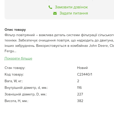
Замовити дзвінок
Задати питання
Опис товару
Фільтр повітряний – важлива деталь системи фільтрації сільсько
техніки. Забезпечує очищення повітря, що надходить до двигуна, 
інших забруднень. Використовується в комбайнах John Deere, Cl
Fergu...
Показати більше
Стан товару:
Новий
Код товару:
C23440/1
Вага, W, кг.:
2
Внутрішній діаметр, d, мм.:
116
Зовнішній діаметр, D, мм.:
227
Висота, Н, мм.:
382