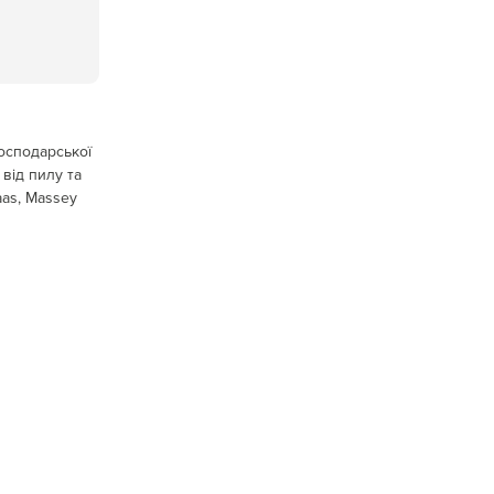
господарської
від пилу та
aas, Massey