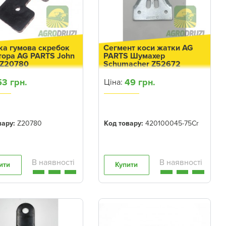
ка гумова скребок
Сегмент коси жатки AG
тора AG PARTS John
PARTS Шумахер
 Z20780
Schumacher Z52672
53 грн.
49 грн.
Ціна:
вару:
Z20780
Код товару:
420100045-75Cr
ити
Купити