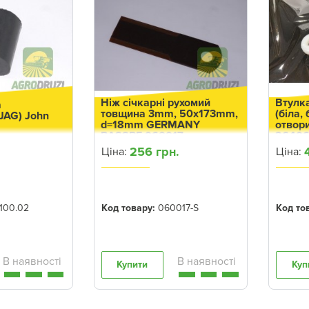
Ніж січкарні рухомий
Втулк
а
товщина 3mm, 50x173mm,
(біла,
JAG) John
d=18mm GERMANY
отвори
RASSPE 060017
2640
256 грн.
Ціна:
Ціна:
100.02
Код товару:
060017-S
Код то
Купити
Куп