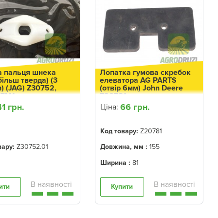
а пальця шнека
Лопатка гумова скребок
 більш тверда) (3
елеватора AG PARTS
) (JAG) Z30752,
(отвір 6мм) John Deere
67M1
Z20781
41 грн.
66 грн.
Ціна:
Код товару:
Z20781
вару:
Z30752.01
Довжина, мм :
155
Ширина :
81
ити
Купити