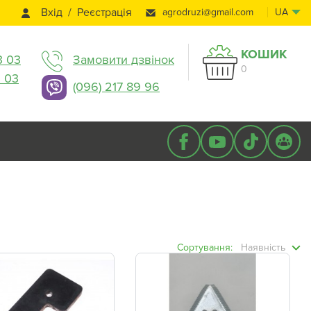
Вхід
Реєстрація
agrodruzi@gmail.com
UA
КОШИК
3 03
Замовити дзвінок
0
3 03
(096) 217 89 96
Сортування:
Наявність