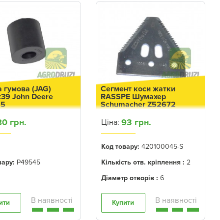
 гумова (JAG)
Сегмент коси жатки
x39 John Deere
RASSPE Шумахер
45
Schumacher Z52672
80 грн.
93 грн.
Ціна:
Код товару:
420100045-S
вару:
P49545
Кількість отв. кріплення :
2
Діаметр отворів :
6
ити
Купити