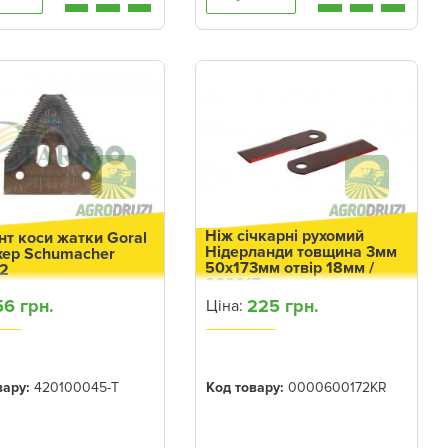
Ніж січкарні рухомий
т коси жатки Goral
Нідерланди товщина 3мм
ер Schumacher
50x173мм отвір 18мм /
2
060017
56 грн.
225 грн.
Ціна:
вару:
420100045-T
Код товару:
0000600172KR