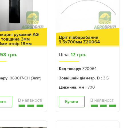
чкарні рухомий AG
Дріт підбарабання
 товщина 3мм
3.5x700мм Z20064
3мм отвір 18мм
7
153 грн.
17 грн.
Ціна:
Код товару:
Z20064
вару:
060017-CH (3mm)
Зовнішній діаметр, D :
3,5
Довжина, мм :
700
ити
Купити