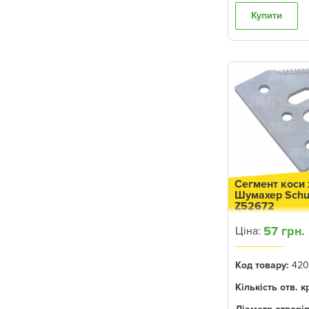
8100T
Купити
530
8120
8210
630
8220
930
935
8310
Сегмент коси 
Шумахер Sch
945
Z52672
9100
57 грн.
Ціна:
940
Код товару:
420
8320
Кількість отв. к
1032