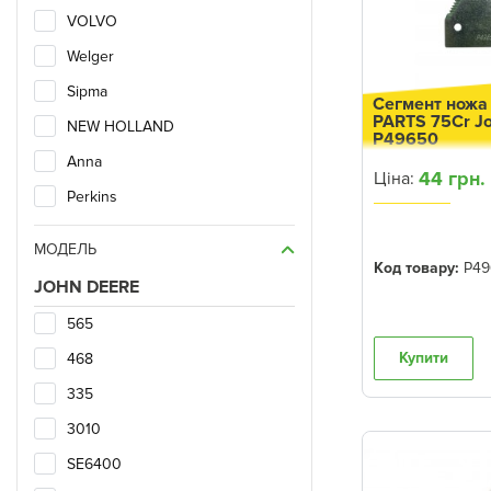
VOLVO
Welger
Sipma
Сегмент ножа
PARTS 75Cr J
NEW HOLLAND
P49650
Anna
44 грн.
Ціна:
Perkins
Valmet
МОДЕЛЬ
Pottinger
Код товару:
P49
JOHN DEERE
Rivierre Casalis
565
Fortshritt
Купити
468
Geringhoff
335
FAG
3010
INA
SE6400
SRBF