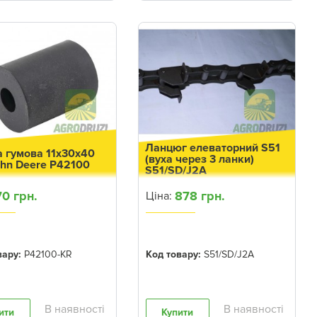
Ланцюг елеваторний S51
а гумова 11х30х40
(вуха через 3 ланки)
hn Deere P42100
S51/SD/J2A
70 грн.
878 грн.
Ціна:
вару:
P42100-KR
Код товару:
S51/SD/J2A
ити
Купити