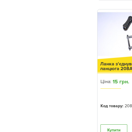
6510S
MGK
Гідравліка
6515
TORRINGTON
Інші запчастини
6520
KG
Пружини підбирача
7445
Wolf
Вигрузка зерна
6081H
KARLIK
Паливна система
6225
VipOil
Ходова частина
5100M
Ланка з'єдну
Клапани, пружини і ущільнення
6090
ланцюга 208
клапанів
9540 WTS
15 грн.
Ціна:
Поршень, ножі поршня, камери
9560I WTS
Фільтри
5085E
Код товару:
208
5085M
5100E
5100MH
Купити