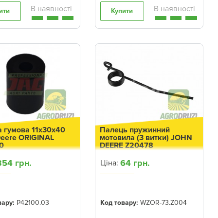
ити
Купити
а гумова 11х30х40
Палець пружинний
Deere ORIGINAL
мотовила (3 витки) JOHN
0
DEERE Z20478
354 грн.
64 грн.
Ціна:
вару:
P42100.03
Код товару:
WZOR-73.Z004