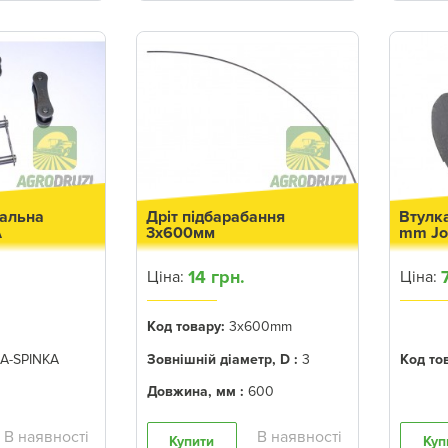
вальна
Дріт підбарабання
Втулк
A
3x600мм
mm Jo
14 грн.
Ціна:
Ціна:
Код товару:
3x600mm
A-SPINKA
Зовнішній діаметр, D :
3
Код то
Довжина, мм :
600
Купити
Куп