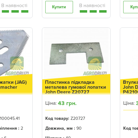
Купити
Куп
жатки (JAG)
Пластинка підкладка
Втулк
umacher
металева гумової лопатки
John 
John Deere Z20727
P4210
43 грн.
Ціна:
Ціна:
100045.41
Код товару:
Z20727
ріплення :
2
Довжина, мм :
90
Код то