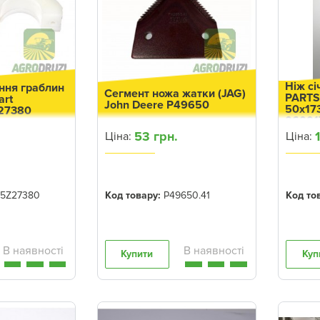
Ніж сі
ння граблин
Сегмент ножа жатки (JAG)
PARTS
art
John Deere P49650
50x17
Z27380
06001
53 грн.
Ціна:
Ціна:
5Z27380
Код товару:
P49650.41
Код то
Купити
Куп