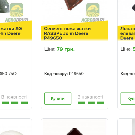
 жатки AG
Сегмент ножа жатки
Лопат
ohn Deere
RASSPE John Deere
елева
P49650
Deere
79 грн.
Ціна:
Ціна:
650-75Cr
Код товару:
P49650
Код то
Купити
Куп