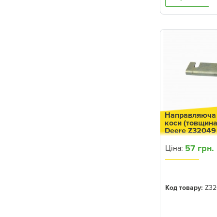
4045
5100ML
5115M
5115ML
6090MC
6090RC
6100MC
6068
Направляюча 
коси (товщина
9120
Deere Z32049
6081T
57 грн.
Ціна:
8300 T
4050E
Код товару:
Z32
8100
430