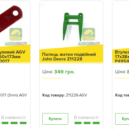
рухомий AGV
Втулка
Палець жатки подвійний
50x173мм
17x38
John Deere Z11228
0017
P495
.
349 грн.
Ціна:
Ціна:
017 (3mm) AGV
Код товару:
Z11228-AGV
Код то
Купити
Куп