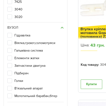
7425
NTN
3040
PBF
3020
WELT
6920S
VBF
ВУЗОЛ
Втулка кріпле
3150
мотовила Gop
KRONE
Гідравліка
(половинка) 
6910S
Kemper
Віялка,грохот,соломотряси
43 грн.
Ціна:
3255
Renault
Гальмівна система
7130
Rabe Werk
Елементи жатки
7130PR
Код товару:
304
Інше
Запчастини двигуна
3155
PPL
Підбирач
7230
Kola Fahr
Голки
Купити
7330
Bautz
В’язальний апарат
7515
Sachs
Молотильний барабан,бітер
3200
FLT
Фільтри двигуна