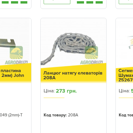
пластина
Сегмен
Ланцюг натягу елеваторів
 2мм) John
Шумах
208A
Z5267
273 грн.
Ціна:
Ціна:
049 (2mm)-T
Код товару:
208A
Код то