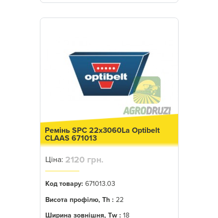
Ремінь SPC 22x3060La Optibelt
CLAAS 671013
2120 грн.
Ціна:
Код товару:
671013.03
Висота профілю, Th :
22
Ширина зовнішня, Tw :
18