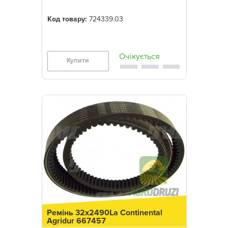
Код товару:
724339.03
Купити
Ремінь 32x2490La Continental
Agridur 667457