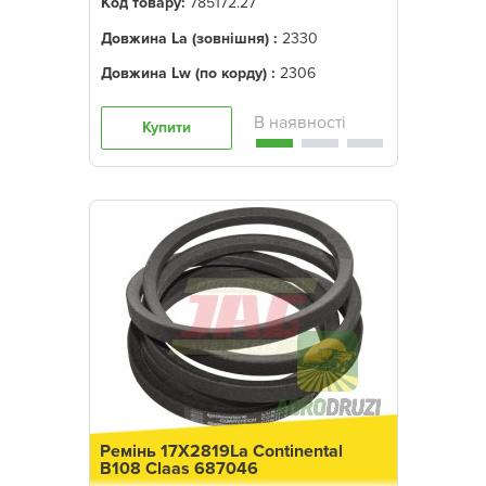
Код товару:
785172.27
Довжина La (зовнішня) :
2330
Довжина Lw (по корду) :
2306
Купити
Ремінь 17X2819La Continental
B108 Claas 687046