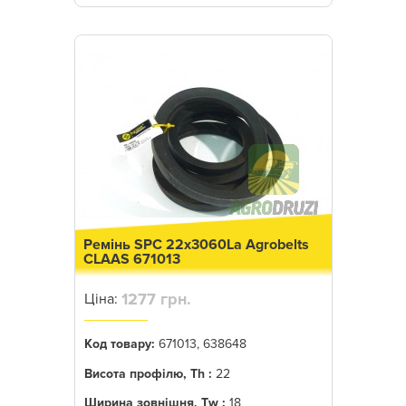
Ремінь SPC 22x3060La Agrobelts
CLAAS 671013
1277 грн.
Ціна:
Код товару:
671013, 638648
Висота профілю, Th :
22
Ширина зовнішня, Tw :
18