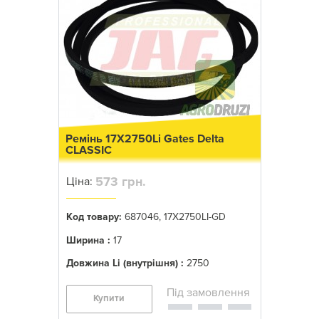
Ремінь 17X2750Li Gates Delta
CLASSIC
573 грн.
Ціна:
Код товару:
687046, 17X2750LI-GD
Ширина :
17
Довжина Li (внутрішня) :
2750
Купити