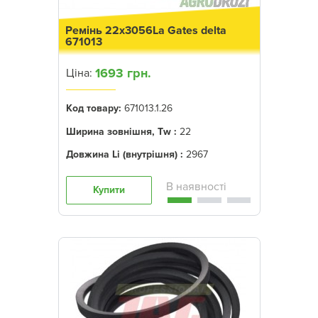
Ремінь 22x3056La Gates delta
671013
1693 грн.
Ціна:
Код товару:
671013.1.26
Ширина зовнішня, Tw :
22
Довжина Li (внутрішня) :
2967
Купити