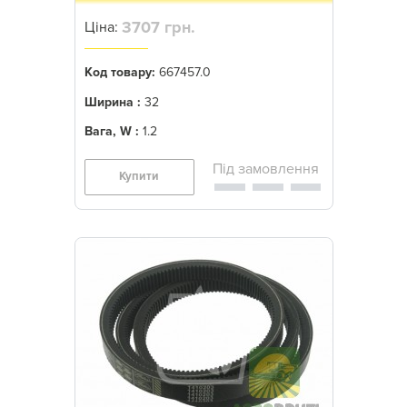
3707 грн.
Ціна:
Код товару:
667457.0
Ширина :
32
Вага, W :
1.2
Купити