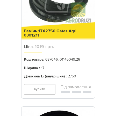
Ремінь 17X2750 Gates Agri
0301211
1019 грн.
Ціна:
Код товару:
687046, 01145049.26
Ширина :
17
Довжина Li (внутрішня) :
2750
Купити