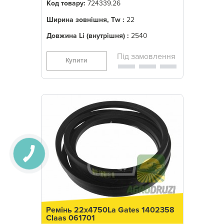
Код товару:
724339.26
Ширина зовнішня, Tw :
22
Довжина Li (внутрішня) :
2540
Купити
Ремінь 22x4750La Gates 1402358
Claas 061701