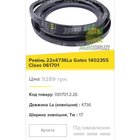
Ремінь 22x4736La Gates 1402355
Claas 061701
5289 грн.
Ціна:
Код товару:
061701.2.26
Довжина La (зовнішня) :
4736
Ширина зовнішня, Tw :
17
Купити