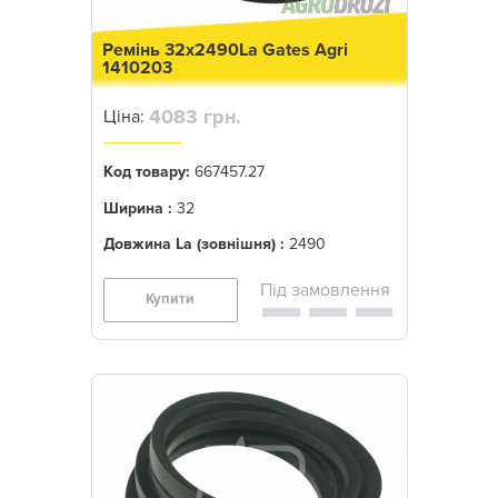
Ремінь 32x2490La Gates Agri
1410203
4083 грн.
Ціна:
Код товару:
667457.27
Ширина :
32
Довжина La (зовнішня) :
2490
Купити