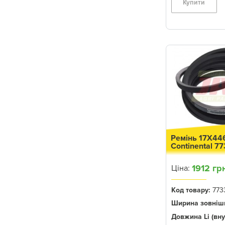
Купити
952
9510
9470STS
9500
9501
9540/9560/9580
970
965/965H
968H
Ремінь 17X44
Continental 7
955
9640/9660/9680
1912 гр
Ціна:
9600
Код товару:
773
960
Ширина зовнішн
9770 STS
Довжина Li (вну