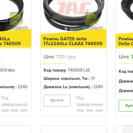
40La
Ремінь GATES delta
Ремін
as 746509
17x2240La CLAAS 746509
Delta
.
730 грн.
Ціна:
Ціна:
509-Abs
Код товару:
746509.1.26
Код то
Ширина зовнішня, Tw :
17
Довжин
нішня) :
2240
Довжина La (зовнішня) :
2240
Довжин
Купити
Куп