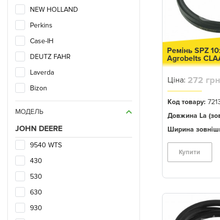
NEW HOLLAND
Perkins
Case-IH
Ремінь SPZ 1
DEUTZ FAHR
Agrobelts CL
Laverda
272 грн
Ціна:
Bizon
Код товару:
721
FORD
МОДЕЛЬ
Довжина La (зов
Dronningborg
JOHN DEERE
Ширина зовнішн
SAMPO
9540 WTS
Купити
430
530
630
930