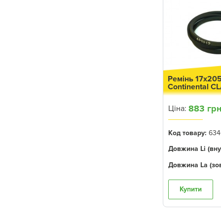
5020
4455
4555
4760
4955
Ремінь 17x20
4960
Continental C
8450
883 грн
Ціна:
4755
330
Код товару:
634
4560
Довжина Li (вну
4250
Довжина La (зов
4055
Купити
6601
349