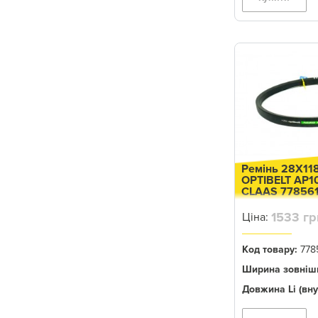
7721
7700
6300
7701
8820
7720
9400
9450
Ремінь 28X11
OPTIBELT AP1
932
CLAAS 77856
9410
1533 гр
Ціна:
950
Код товару:
778
925
Ширина зовнішн
942
Довжина Li (вну
9550