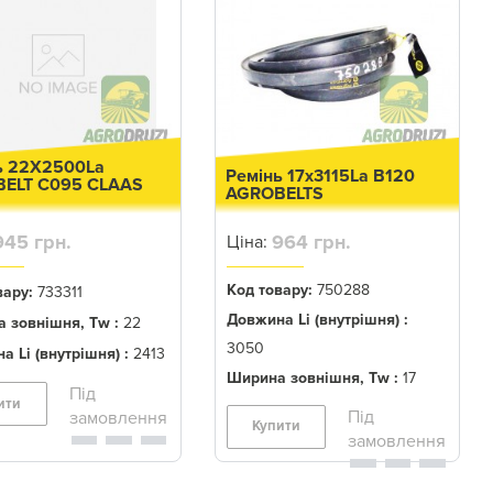
ь 22X2500La
Ремінь 17x3115La B120
ELT C095 CLAAS
AGROBELTS
1
945 грн.
964 грн.
Ціна:
Код товару:
750288
вару:
733311
Довжина Li (внутрішня) :
 зовнішня, Tw :
22
3050
а Li (внутрішня) :
2413
Ширина зовнішня, Tw :
17
ити
Купити