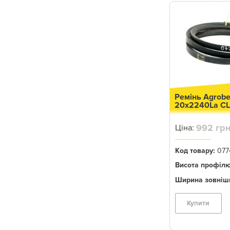
359
327
9650
4420
3300
342
Ремінь Agrobe
346
20x2240La C
339
992 грн
Ціна:
338
Код товару:
077
337
Висота профілю,
336
Ширина зовнішн
328
332
Купити
4435