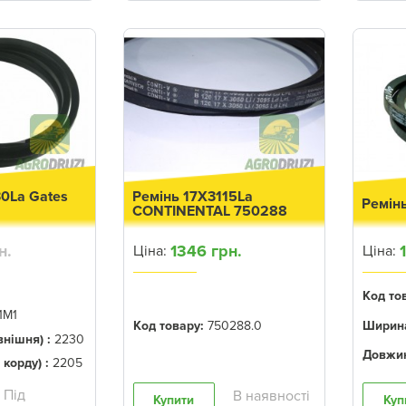
30La Gates
Ремінь 17X3115La
Ремінь
CONTINENTAL 750288
н.
1346 грн.
Ціна:
Ціна:
Код то
1M1
Код товару:
750288.0
Ширина
нішня) :
2230
Довжин
корду) :
2205
Купити
Куп