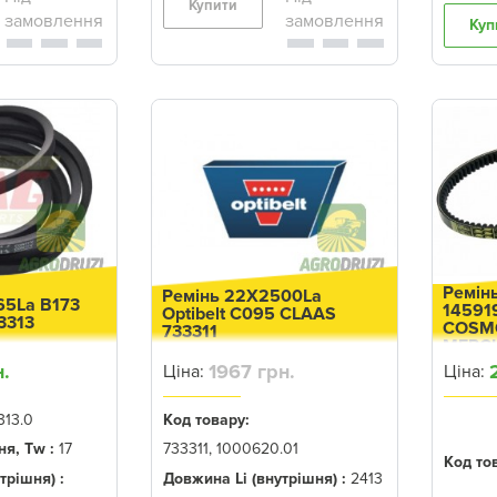
Купити
Куп
Ремін
Ремінь 22X2500La
65La B173
14591
Optibelt C095 CLAAS
73313
COSMO
733311
MERCU
MATA
н.
1967 грн.
Ціна:
Ціна:
MATAD
CONSU
MERCA
313.0
Код товару:
я, Tw :
17
733311, 1000620.01
Код то
трішня) :
Довжина Li (внутрішня) :
2413