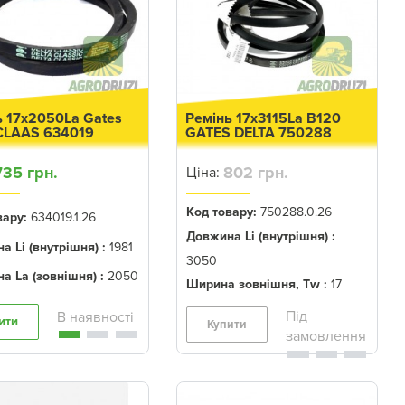
ь 17x2050La Gates
Ремінь 17x3115La B120
 CLAAS 634019
GATES DELTA 750288
735 грн.
802 грн.
Ціна:
Код товару:
750288.0.26
вару:
634019.1.26
Довжина Li (внутрішня) :
а Li (внутрішня) :
1981
3050
а La (зовнішня) :
2050
Ширина зовнішня, Tw :
17
ити
Купити