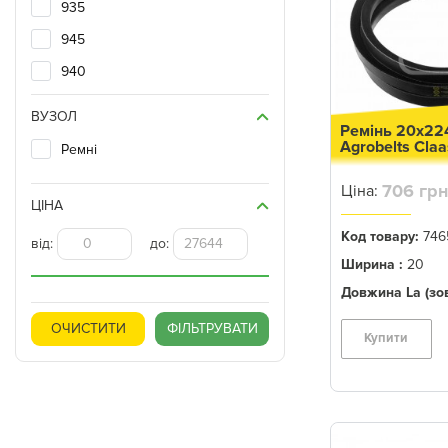
935
945
940
1032
ВУЗОЛ
Ремінь 20x22
1052
Agrobelts Cla
Ремні
1042
706 грн
Ціна:
8650
ЦІНА
7020
Код товару:
746
від:
до:
4630
Ширина :
20
Довжина La (зов
4620
4430
Купити
4020
7520
6030