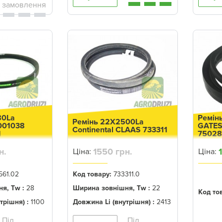
80La
Ремін
Ремінь 22X2500La
001038
GATES
Continental CLAAS 733311
1
7502
н.
1550 грн.
Ціна:
Ціна:
561.02
Код товару:
733311.0
я, Tw :
28
Ширина зовнішня, Tw :
22
Код то
трішня) :
1100
Довжина Li (внутрішня) :
2413