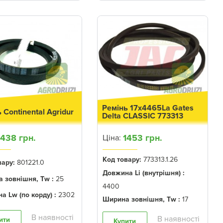
Ремінь 17x4465La Gates
 Continental Agridur
Delta CLASSIC 773313
1438 грн.
1453 грн.
Ціна:
Код товару:
773313.1.26
вару:
801221.0
Довжина Li (внутрішня) :
 зовнішня, Tw :
25
4400
а Lw (по корду) :
2302
Ширина зовнішня, Tw :
17
ити
Купити