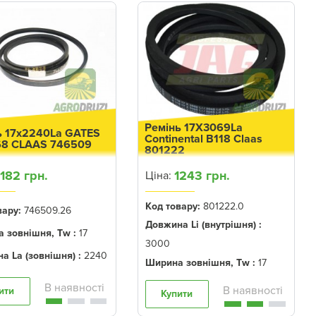
Ремінь 17X3069La
ь 17x2240La GATES
Continental B118 Claas
68 CLAAS 746509
801222
1182 грн.
1243 грн.
Ціна:
Код товару:
801222.0
вару:
746509.26
Довжина Li (внутрішня) :
 зовнішня, Tw :
17
3000
а La (зовнішня) :
2240
Ширина зовнішня, Tw :
17
ити
Купити