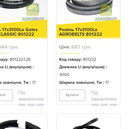
ь 17x3100La Gates
Ремінь 17x3100La
 CLASSIC 801222
AGROBELTS 801222
644 грн.
687 грн.
Ціна:
вару:
801222.1.26
Код товару:
801222
а Li (внутрішня) :
Довжина Li (внутрішня) :
3000
 зовнішня, Tw :
17
Ширина зовнішня, Tw :
17
ити
Купити