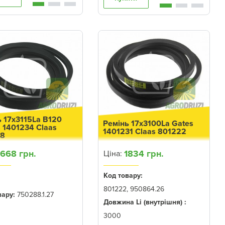
ь 17x3115La B120
Ремінь 17x3100La Gates
 1401234 Claas
1401231 Claas 801222
88
1668 грн.
1834 грн.
Ціна:
Код товару:
801222, 950864.26
вару:
750288.1.27
Довжина Li (внутрішня) :
3000