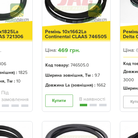
0x1825La
Ремінь 10x1662La
Ремін
AAS 721306
Continental CLAAS 746505
Delta
.
469 грн.
Ціна:
Ціна:
Код то
306
Код товару:
746505.0
Довжин
нішня) :
1825
Ширина зовнішня, Tw :
9.7
3000
я, Tw :
10
Довжина La (зовнішня) :
1662
Ширина
Купити
Куп