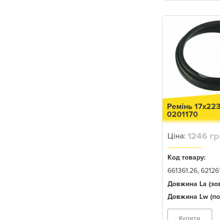
466
5400
5200
456
4425
459
4400
Ремінь 17x22
6602
0201170
6200
1246 гр
Ціна:
6600
Код товару:
6620
661361.26, 62126
6622
Довжина La (зов
730
Довжина Lw (по 
7722
Купити