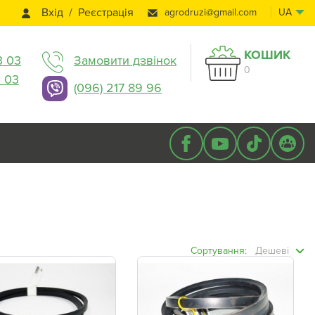
Вхід
Реєстрація
agrodruzi@gmail.com
UA
КОШИК
3 03
Замовити дзвінок
0
3 03
(096) 217 89 96
Сортування:
Дешеві