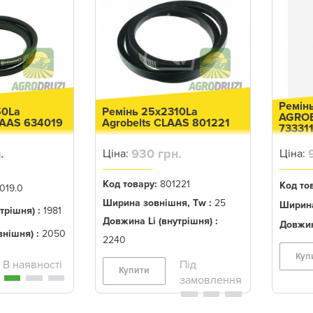
Ремін
50La
Ремінь 25x2310La
AGROB
LAAS 634019
Agrobelts CLAAS 801221
73331
.
930 грн.
Ціна:
Ціна:
Код товару:
801221
Код то
019.0
Ширина зовнішня, Tw :
25
Ширина
трішня) :
1981
Довжина Li (внутрішня) :
Довжин
нішня) :
2050
2240
Куп
Купити