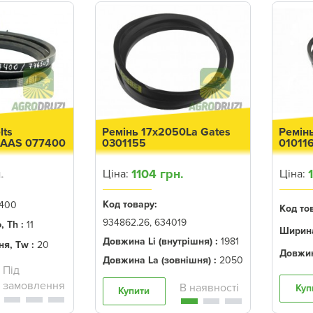
lts
Ремінь 17x2050La Gates
Ремін
LAAS 077400
0301155
01011
.
1104 грн.
Ціна:
Ціна:
Код товару:
400
Код то
934862.26, 634019
 Th :
11
Ширина
Довжина Li (внутрішня) :
1981
я, Tw :
20
Довжин
Довжина La (зовнішня) :
2050
Куп
Купити